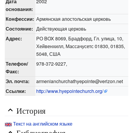
Дата
2002
основания:
Конфессии:
Армянская апостольская церковь
Состояние:
Действующая церковь
Адрес:
PO BOX 8069, Брадфорд, Гл. улица, 10,
Хейвенхилл, Массачусетс 01830, 01835,
5048, США
Телефон/
978-372-9227,
Факс:
Эл. почта:
armenianchurchathyepointe@verizon.net
Ссылки:
http://www.hyepointechurch.org/
История
Текст на английском языке
Библиография