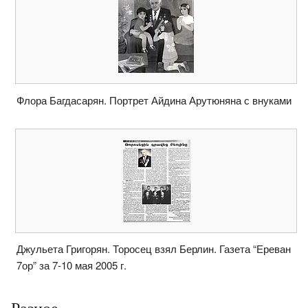
Флора Багдасарян. Портрет Айдина Арутюняна с внуками
Джульета Григорян. Торосец взял Берлин. Газета “Ереван
7ор” за 7-10 мая 2005 г.