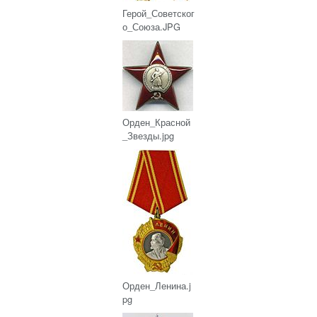
Герой_Советског
о_Союза.JPG
Орден_Красной
_Звезды.jpg
Орден_Ленина.j
pg