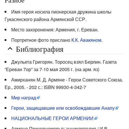
Разное
Имя героя носила пионерская дружина школы
Гукасянского района Армянской ССР.
Место захоронения: Армения, г. Ереван.
Портретное фото прислано
К.К. Авакяном
.
Библиография
Джульета Григорян. Торосец взял Берлин. Газета
“Ереван 7ор” за 7-10 мая 2005 г. (на арм. яз)
Амирханян М. Д. Армяне - Герои Советского Союза.
Ер., 2005. - 202 с.: ISBN 99930-4-342-7
Мир наград
Герои, защищавшие или освобождавшие Анапу
НАЦИОНАЛЬНЫЕ ГЕРОИ АРМЕНИИ
Армяне Причерноморья: энциклопедия / И.В.