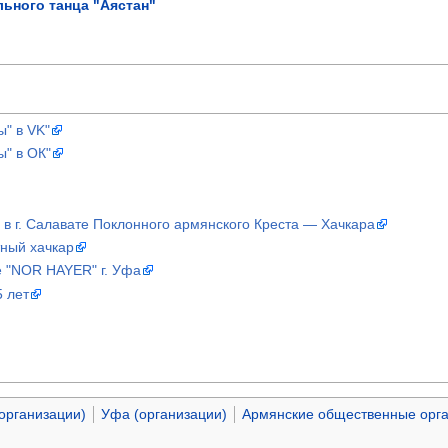
ьного танца "Аястан"
" в VK"
ы" в ОК"
в г. Салавате Поклонного армянского Креста — Хачкара
ный хачкар
 "NOR HAYER" г. Уфа
5 лет
организации)
Уфа (организации)
Армянские общественные орга