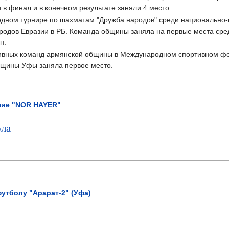
в финал и в конечном результате заняли 4 место.
родном турнире по шахматам "Дружба народов" среди национально
родов Евразии в РБ. Команда общины заняла на первые места сред
н.
ортивных команд армянской общины в Международном спортивном фе
бщины Уфы заняла первое место.
ние "NOR HAYER"
ола
утболу "Арарат-2" (Уфа)