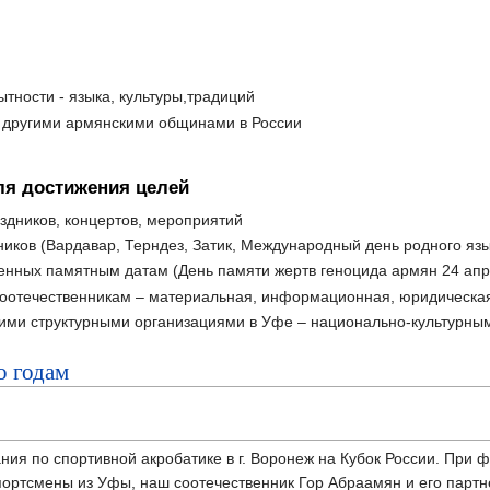
тности - языка, культуры,традиций
 другими армянскими общинами в России
я достижения целей
здников, концертов, мероприятий
иков (Вардавар, Терндез, Затик, Международный день родного язы
нных памятным датам (День памяти жертв геноцида армян 24 апре
оотечественникам – материальная, информационная, юридическая
кими структурными организациями в Уфе – национально-культурны
о годам
ания по спортивной акробатике в г. Воронеж на Кубок России. Пр
портсмены из Уфы, наш соотечественник Гор Абраамян и его пар