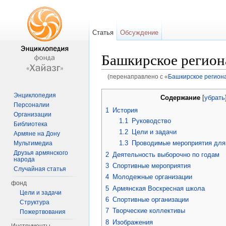
Статья
Обсуждение
Башкирское регион
(перенаправлено с «
Башкирское регион
Перейти к:
навигация
,
поиск
Энциклопедия
Содержание
[
убрать
Персоналии
1
История
Организации
1.1
Руководство
Библиотека
1.2
Цели и задачи
Армяне на Дону
1.3
Проводимые мероприятия для
Мультимедиа
Друзья армянского
2
Деятельность выборочно по годам
народа
3
Спортивные мероприятия
Случайная статья
4
Молодежные организации
фонд
5
Армянская Воскресная школа
Цели и задачи
6
Спортивные организации
Структура
7
Творческие коллективы
Пожертвования
8
Изображения