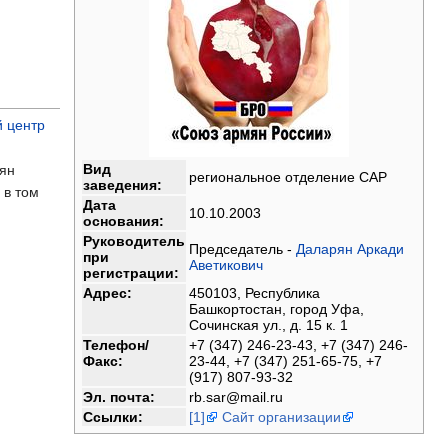
й центр
Вид
мян
региональное отделение САР
заведения:
 в том
Дата
10.10.2003
основания:
Руководитель
Председатель -
Даларян Аркади
при
Аветикович
регистрации:
Адрес:
450103, Республика
Башкортостан, город Уфа,
Сочинская ул., д. 15 к. 1
Телефон/
+7 (347) 246-23-43, +7 (347) 246-
Факс:
23-44, +7 (347) 251-65-75, +7
(917) 807-93-32
Эл. почта:
rb.sar@mail.ru
Ссылки:
[1]
Сайт организации