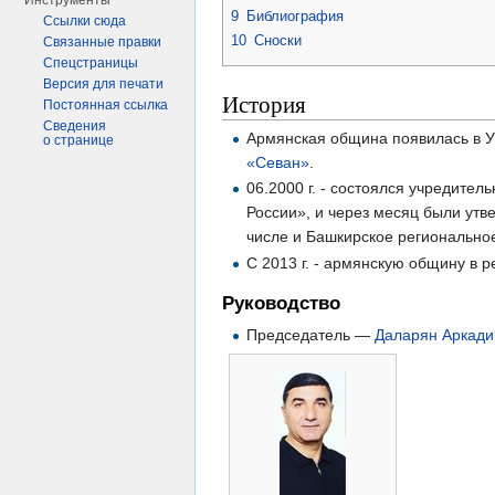
Инструменты
9
Библиография
Ссылки сюда
10
Сноски
Связанные правки
Спецстраницы
Версия для печати
История
Постоянная ссылка
Сведения
Армянская община появилась в Уф
о странице
«Севан»
.
06.2000 г. - состоялся учредит
России», и через месяц были утв
числе и Башкирское регионально
С 2013 г. - армянскую общину в 
Руководство
Председатель —
Даларян Аркади