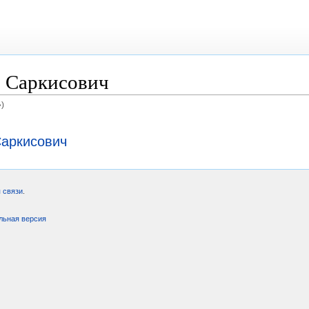
 Саркисович
»)
Саркисович
 связи
.
льная версия