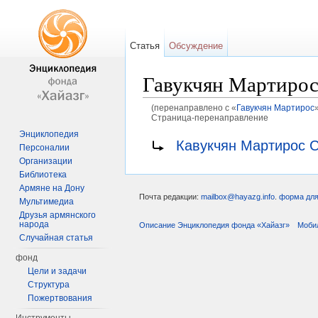
Статья
Обсуждение
Гавукчян Мартирос
(перенаправлено с «
Гавукчян Мартирос
Страница-перенаправление
Перейти к:
навигация
,
поиск
Энциклопедия
Перенаправление на:
Кавукчян Мартирос 
Персоналии
Организации
Библиотека
Армяне на Дону
Почта редакции:
mailbox@hayazg.info
.
форма для
Мультимедиа
Друзья армянского
народа
Описание Энциклопедия фонда «Хайазг»
Моби
Случайная статья
фонд
Цели и задачи
Структура
Пожертвования