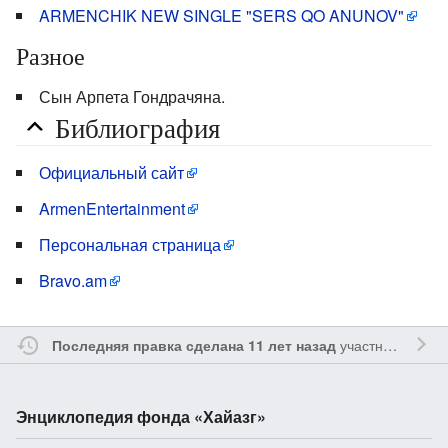
ARMENCHIK NEW SINGLE "SERS QO ANUNOV"
Разное
Сын Арпета Гондрачяна.
Библиография
Официальный сайт
ArmenEntertainment
Персональная страница
Bravo.am
участником
Ssa
Последняя правка сделана 11 лет назад
Энциклопедия фонда «Хайазг»