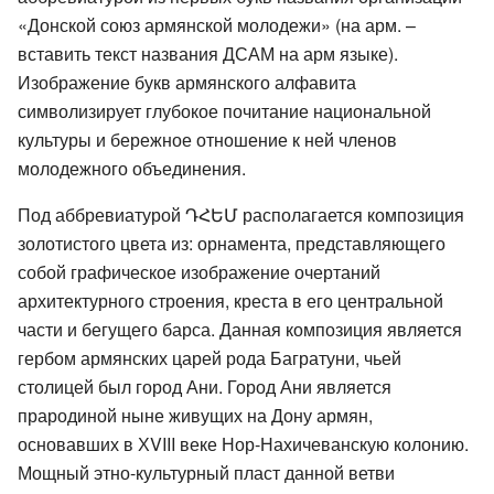
«Донской союз армянской молодежи» (на арм. –
вставить текст названия ДСАМ на арм языке).
Изображение букв армянского алфавита
символизирует глубокое почитание национальной
культуры и бережное отношение к ней членов
молодежного объединения.
Под аббревиатурой ԴՀԵՄ располагается композиция
золотистого цвета из: орнамента, представляющего
собой графическое изображение очертаний
архитектурного строения, креста в его центральной
части и бегущего барса. Данная композиция является
гербом армянских царей рода Багратуни, чьей
столицей был город Ани. Город Ани является
прародиной ныне живущих на Дону армян,
основавших в ХVIII веке Нор-Нахичеванскую колонию.
Мощный этно-культурный пласт данной ветви