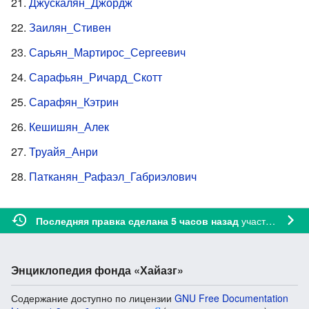
Джускалян_Джордж
Заилян_Стивен
Сарьян_Мартирос_Сергеевич
Сарафьян_Ричард_Скотт
Сарафян_Кэтрин
Кешишян_Алек
Труайя_Анри
Патканян_Рафаэл_Габриэлович
участником
Bo
Последняя правка сделана 5 часов назад
Энциклопедия фонда «Хайазг»
Содержание доступно по лицензии
GNU Free Documentation