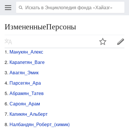
ИзмененныеПерсоны
Манукян_Алекс
Карапетян_Ваге
Авагян_Эмик
Парсегян_Ара
Абрамян_Татев
Сароян_Арам
Капикян_Альберт
Налбандян_Роберт_(химик)