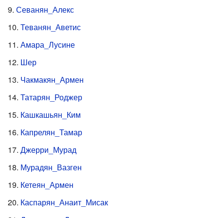
Севанян_Алекс
Теванян_Аветис
Амара_Лусине
Шер
Чакмакян_Армен
Татарян_Роджер
Кашкашьян_Ким
Капрелян_Тамар
Джерри_Мурад
Мурадян_Вазген
Кетеян_Армен
Каспарян_Анаит_Мисак