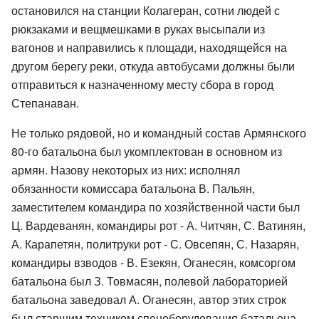
остановился на станции Колагеран, сотни людей с
рюкзаками и вещмешками в руках высыпали из
вагонов и направились к площади, находящейся на
другом берегу реки, откуда автобусами должны были
отправиться к назначенному месту сбора в город
Степанаван.
Не только рядовой, но и командный состав Армянского
80-го батальона был укомплектован в основном из
армян. Назову некоторых из них: исполнял
обязанности комиссара батальона В. Пальян,
заместителем командира по хозяйственной части был
Ц. Вардеванян, командиры рот - А. Читчян, С. Ватинян,
А. Карапетян, политруки рот - С. Овсепян, С. Назарян,
командиры взводов - В. Езекян, Оганесян, комсоргом
батальона был З. Товмасян, полевой лабораторией
батальона заведовал А. Оганесян, автор этих строк
был старшим техником спецоборудования батальона.