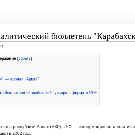
литический бюллетень "Карабахск
»)
ержание
[
убрать
]
у" — журнал "Арцах"
го бюллетеня «Карабахский курьер» в формате PDF
ьства республики Арцах (НКР) в РФ — информационно-аналитиче
ел в 2002 году.