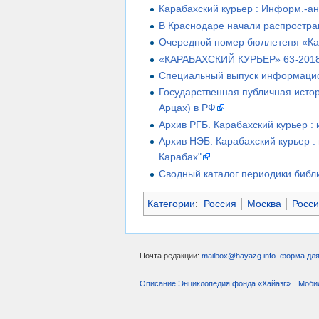
Карабахский курьер : Информ.-ан
В Краснодаре начали распростран
Очередной номер бюллетеня «Кар
«КАРАБАХСКИЙ КУРЬЕР» 63-2018
Специальный выпуск информацион
Государственная публичная исто
Арцах) в РФ
Архив РГБ. Карабахский курьер 
Архив НЭБ. Карабахский курьер 
Карабах"
Сводный каталог периодики библи
Категории
:
Россия
Москва
Росси
Почта редакции:
mailbox@hayazg.info
.
форма для
Описание Энциклопедия фонда «Хайазг»
Моби