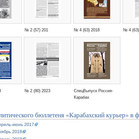
№ 2 (57) 201
№ 4 (63) 2018
№ 4 (63
3
№ 2 (80) 2023
СпецВыпуск Россия-
Карабах
итического бюллетеня «Карабахский курьер» в 
апрель-июнь 2017
оябрь 2018
прель 2019