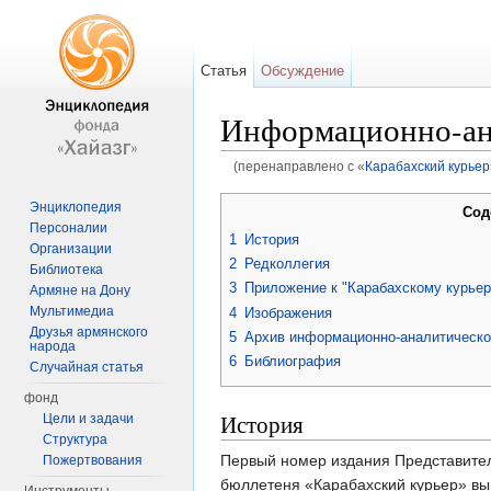
Статья
Обсуждение
Информационно-ана
(перенаправлено с «
Карабахский курьер
Перейти к:
навигация
,
поиск
Энциклопедия
Сод
Персоналии
1
История
Организации
2
Редколлегия
Библиотека
3
Приложение к "Карабахскому курьер
Армяне на Дону
Мультимедиа
4
Изображения
Друзья армянского
5
Архив информационно-аналитическо
народа
6
Библиография
Случайная статья
фонд
История
Цели и задачи
Структура
Первый номер издания Представител
Пожертвования
бюллетеня «Карабахский курьер» выш