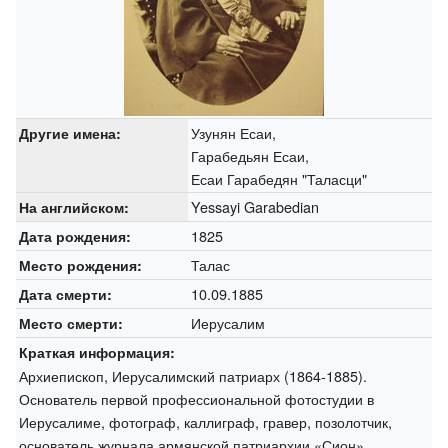
Узунян Есаи,
Другие имена:
Гарабедьян Есаи,
Есаи Гарабедян "Таласци"
Yessayi Garabedian
На английском:
1825
Дата рождения:
Талас
Место рождения:
10.09.1885
Дата смерти:
Иерусалим
Место смерти:
Краткая информация:
Архиепископ, Иерусалимский патриарх (1864-1885).
Основатель первой профессиональной фотостудии в
Иерусалиме, фотограф, каллиграф, гравер, позолотчик,
основатель журнала армянской патриархии «Сион»,