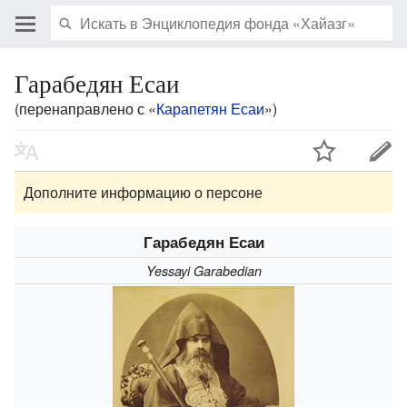
Гарабедян Есаи
(перенаправлено с «
Карапетян Есаи
»)
Дополните информацию о персоне
Гарабедян Есаи
Yessayi Garabedian