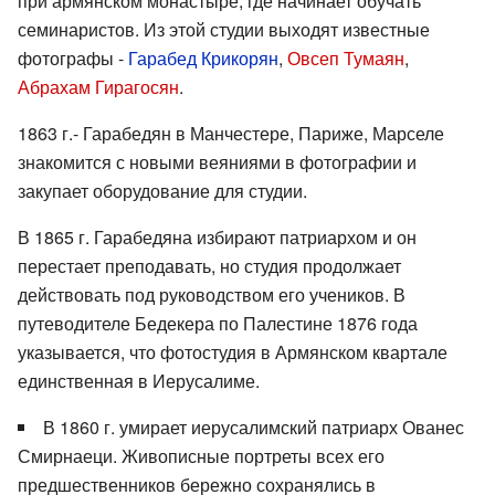
при армянском монастыре, где начинает обучать
семинаристов. Из этой студии выходят известные
фотографы -
Гарабед Крикорян
,
Овсеп Тумаян
,
Абрахам Гирагосян
.
1863 г.- Гарабедян в Манчестере, Париже, Марселе
знакомится с новыми веяниями в фотографии и
закупает оборудование для студии.
В 1865 г. Гарабедяна избирают патриархом и он
перестает преподавать, но студия продолжает
действовать под руководством его учеников. В
путеводителе Бедекера по Палестине 1876 года
указывается, что фотостудия в Армянском квартале
единственная в Иерусалиме.
В 1860 г. умирает иерусалимский патриарх Ованес
Смирнаеци. Живописные портреты всех его
предшественников бережно сохранялись в