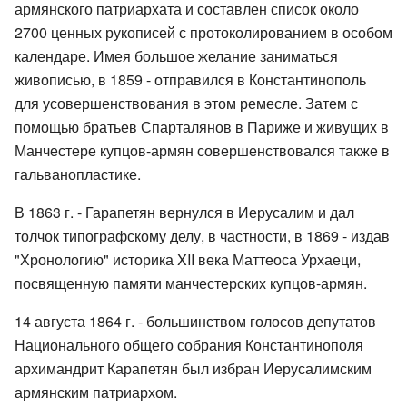
армянского патриархата и составлен список около
2700 ценных рукописей с протоколированием в особом
календаре. Имея большое желание заниматься
живописью, в 1859 - отправился в Константинополь
для усовершенствования в этом ремесле. Затем с
помощью братьев Спарталянов в Париже и живущих в
Манчестере купцов-армян совершенствовался также в
гальванопластике.
В 1863 г. - Гарапетян вернулся в Иерусалим и дал
толчок типографскому делу, в частности, в 1869 - издав
"Хронологию" историка XII века Маттеоса Урхаеци,
посвященную памяти манчестерских купцов-армян.
14 августа 1864 г. - большинством голосов депутатов
Национального общего собрания Константинополя
архимандрит Карапетян был избран Иерусалимским
армянским патриархом.