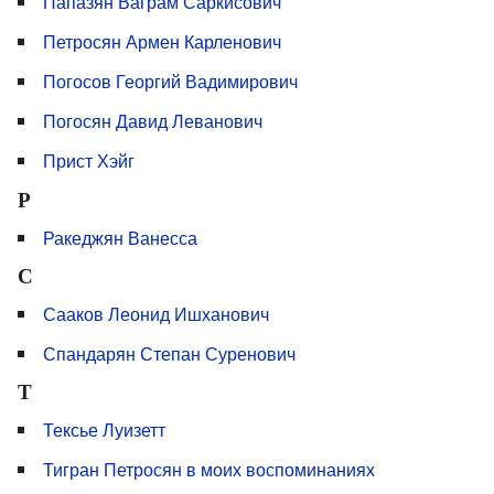
Папазян Ваграм Саркисович
Петросян Армен Карленович
Погосов Георгий Вадимирович
Погосян Давид Леванович
Прист Хэйг
Р
Ракеджян Ванесса
С
Сааков Леонид Ишханович
Спандарян Степан Суренович
Т
Тексье Луизетт
Тигран Петросян в моих воспоминаниях