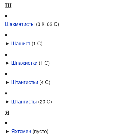
Ш
Шахматисты
‎
(3 К, 62 С)
►
Шашист
‎
(1 С)
►
Шпажистки
‎
(1 С)
►
Штангистки
‎
(4 С)
►
Штангисты
‎
(20 С)
Я
►
Яхтсмен
‎
(пусто)