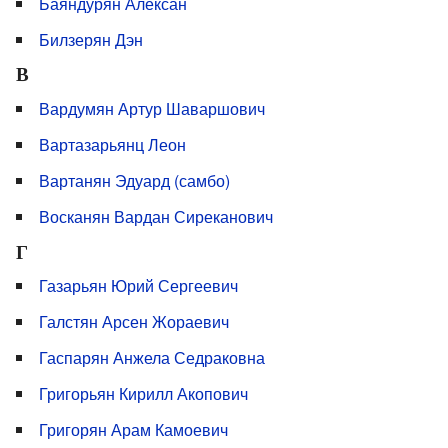
Баяндурян Алексан
Билзерян Дэн
В
Вардумян Артур Шаваршович
Вартазарьянц Леон
Вартанян Эдуард (самбо)
Восканян Вардан Сиреканович
Г
Газарьян Юрий Сергеевич
Галстян Арсен Жораевич
Гаспарян Анжела Седраковна
Григорьян Кирилл Акопович
Григорян Арам Камоевич