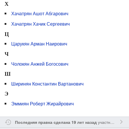
Х
Хачатрян Ашот Абгарович
Хачатрян Хачик Сергеевич
Ц
Царукян Арман Наирович
Ч
Чолокян Анжей Богосович
Ш
Ширинян Константин Вартанович
Э
Эммиян Роберт Жирайрович
участником
Vgab
Последняя правка сделана 19 лет назад