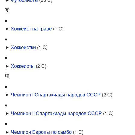
Х
►
Хоккеист на траве
‎
(1 С)
►
Хоккеистки
‎
(1 С)
►
Хоккеисты
‎
(2 С)
Ч
►
Чемпион I Спартакиады народов СССР
‎
(2 С)
►
Чемпион II Спартакиады народов СССР
‎
(1 С)
►
Чемпион Европы по самбо
‎
(1 С)