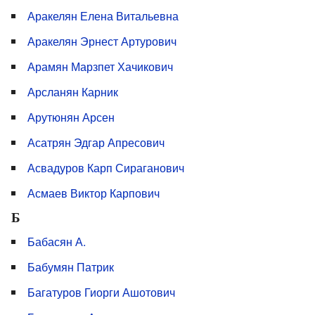
Аракелян Елена Витальевна
Аракелян Эрнест Артурович
Арамян Марзпет Хачикович
Арсланян Карник
Арутюнян Арсен
Асатрян Эдгар Апресович
Асвадуров Карп Сираганович
Асмаев Виктор Карпович
Б
Бабасян А.
Бабумян Патрик
Багатуров Гиорги Ашотович