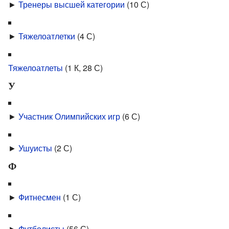
►
Тренеры высшей категории
‎
(10 С)
►
Тяжелоатлетки
‎
(4 С)
Тяжелоатлеты
‎
(1 К, 28 С)
У
►
Участник Олимпийских игр
‎
(6 С)
►
Ушуисты
‎
(2 С)
Ф
►
Фитнесмен
‎
(1 С)
►
Футболисты
‎
(56 С)