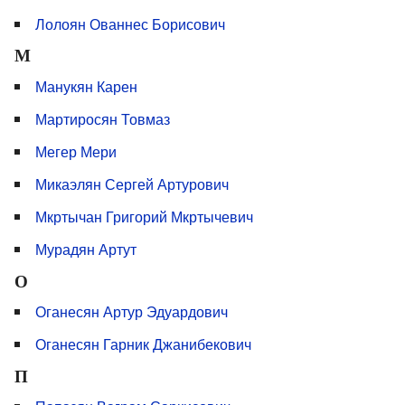
Лолоян Ованнес Борисович
М
Манукян Карен
Мартиросян Товмаз
Мегер Мери
Микаэлян Сергей Артурович
Мкртычан Григорий Мкртычевич
Мурадян Артут
О
Оганесян Артур Эдуардович
Оганесян Гарник Джанибекович
П