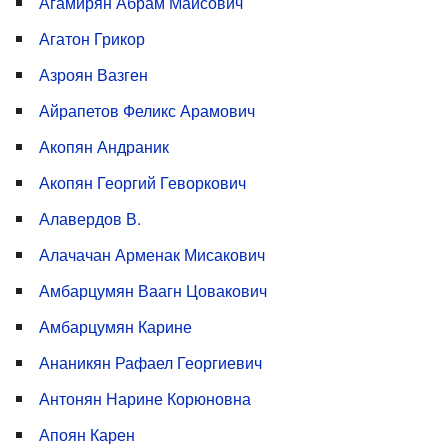
Агамирян Абрам Маисович
Агатон Грикор
Азроян Вазген
Айрапетов Феликс Арамович
Акопян Андраник
Акопян Георгий Геворкович
Алавердов В.
Алачачан Арменак Мисакович
Амбарцумян Ваагн Цовакович
Амбарцумян Карине
Ананикян Рафаел Георгиевич
Антонян Нарине Корюновна
Апоян Карен