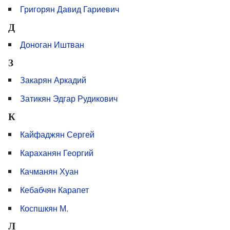
Григорян Давид Гариевич
Д
Доноган Иштван
З
Закарян Аркадий
Затикян Эдгар Рудикович
К
Кайфаджян Сергей
Караханян Георгий
Качманян Хуан
Кебабчян Карапет
Коспшкян М.
Л