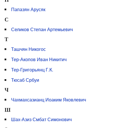
Папазян Арусяк
С
Селиков Степан Артемьевич
Т
Ташчян Никогос
Тер-Акопов Иван Никитич
Тер-Григорьянц Г.К.
Тюсаб Србуи
Ч
Чахмахсазианц Иоаким Яковлевич
Ш
Шах-Азиз Смбат Симонович