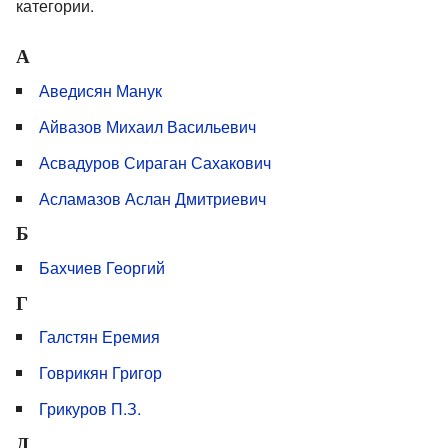
категории.
А
Аведисян Манук
Айвазов Михаил Васильевич
Асвадуров Сираган Сахакович
Асламазов Аслан Дмитриевич
Б
Бахчиев Георгий
Г
Галстян Еремия
Говрикян Григор
Грикуров П.З.
Д