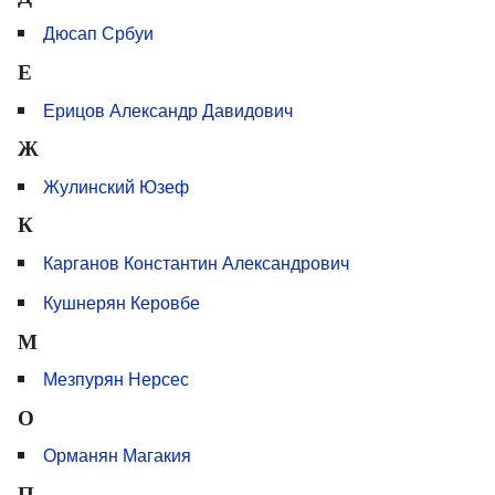
Дюсап Србуи
Е
Ерицов Александр Давидович
Ж
Жулинский Юзеф
К
Карганов Константин Александрович
Кушнерян Керовбе
М
Мезпурян Нерсес
О
Орманян Магакия
П