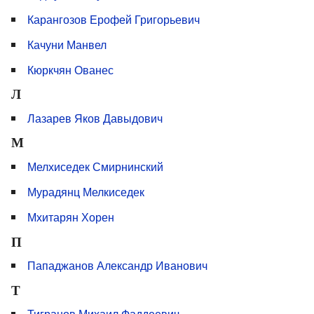
Карангозов Ерофей Григорьевич
Качуни Манвел
Кюркчян Ованес
Л
Лазарев Яков Давыдович
М
Мелхиседек Смирнинский
Мурадянц Мелкиседек
Мхитарян Хорен
П
Пападжанов Александр Иванович
Т
Тигранов Михаил Фаддеевич