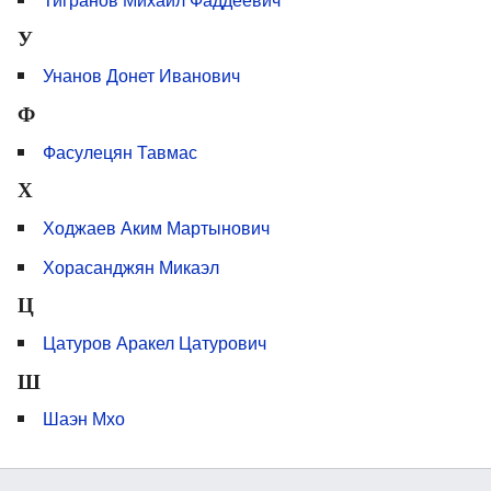
У
Унанов Донет Иванович
Ф
Фасулецян Тавмас
Х
Ходжаев Аким Мартынович
Хорасанджян Микаэл
Ц
Цатуров Аракел Цатурович
Ш
Шаэн Мхо