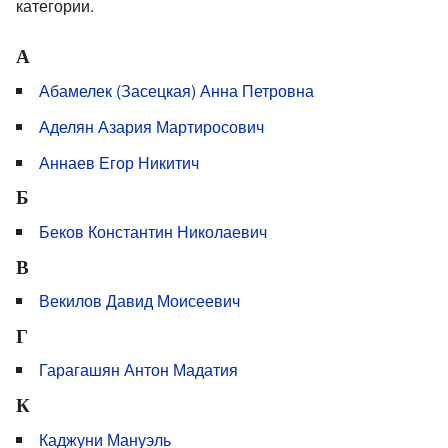
категории.
А
Абамелек (Засецкая) Анна Петровна
Аделян Азария Мартиросович
Аннаев Егор Никитич
Б
Беков Константин Николаевич
В
Векилов Давид Моисеевич
Г
Гарагашян Антон Мадатия
К
Каджуни Мануэль