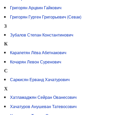
Григорян Арцвин Гайкович
Григорян Гурген Григорьевич (Севак)
З
Зубалов Степан Константинович
К
Карапетян Лёва Абетнакович
Кочарян Левон Суренович
С
Саркисян Ерванд Хачатурович
Х
Хатламаджян Сейран Ованесович
Хачатуров Анушеван Татевосович