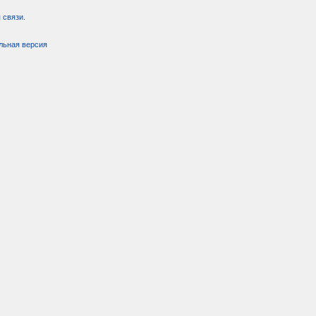
 связи
.
льная версия