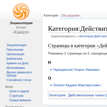
Категория
Обсуждение
Категория:Действи
(перенаправлено с «
Категория:Действи
Перейти к:
навигация
,
поиск
Страницы в категории «Де
Энциклопедия
Персоналии
Показаны 2 страницы из 2, находящи
Организации
Библиотека
Н
Армяне на Дону
Мультимедиа
Нуриджанов Генрих Авакович
Друзья армянского
народа
О
Случайная статья
Оганян Каджик Мартиросович
фонд
Цели и задачи
Категория
:
Действительные члены 
Структура
Пожертвования