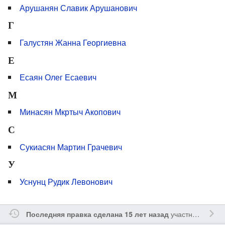
Арушанян Славик Арушанович
Г
Галустян Жанна Георгиевна
Е
Есаян Олег Есаевич
М
Минасян Мкртыч Акопович
С
Сукиасян Мартин Грачевич
У
Уснунц Рудик Левонович
участником
Sfe
Последняя правка сделана 15 лет назад