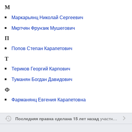
М
Маркарьянц Николай Сергеевич
Мкртчян Фрунзик Мушегович
П
Попов Степан Карапетович
Т
Териков Георгий Карпович
Туманян Богдан Давидович
Ф
Фарманянц Евгения Карапетовна
участником
Sfe
Последняя правка сделана 15 лет назад