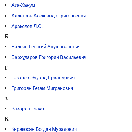
Аза-Ханум
Аллегров Александр Григорьевич
Аракелов Л.С.
Б
Бальян Георгий Анушаванович
Бархударов Григорий Васильевич
Г
Газаров Эдуард Ервандович
Григорян Гегам Мигранович
З
Захарян Глахо
К
Киракосян Богдан Мурадович