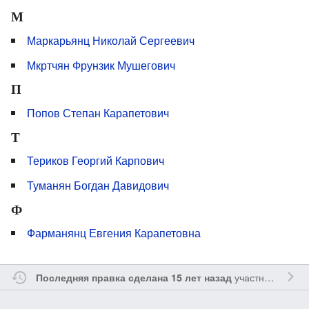
М
Маркарьянц Николай Сергеевич
Мкртчян Фрунзик Мушегович
П
Попов Степан Карапетович
Т
Териков Георгий Карпович
Туманян Богдан Давидович
Ф
Фарманянц Евгения Карапетовна
участником
Sfe
Последняя правка сделана 15 лет назад