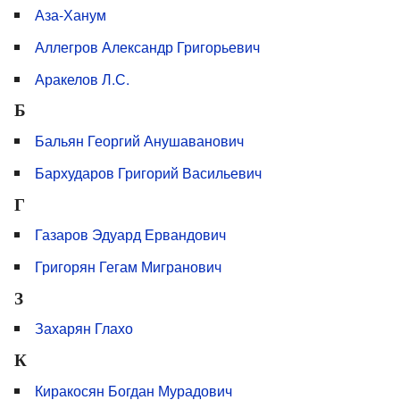
Аза-Ханум
Аллегров Александр Григорьевич
Аракелов Л.С.
Б
Бальян Георгий Анушаванович
Бархударов Григорий Васильевич
Г
Газаров Эдуард Ервандович
Григорян Гегам Мигранович
З
Захарян Глахо
К
Киракосян Богдан Мурадович