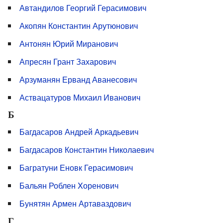
Автандилов Георгий Герасимович
Акопян Константин Арутюнович
Антонян Юрий Миранович
Апресян Грант Захарович
Арзуманян Ерванд Аванесович
Аствацатуров Михаил Иванович
Б
Багдасаров Андрей Аркадьевич
Багдасаров Константин Николаевич
Багратуни Еновк Герасимович
Бальян Роблен Xоренович
Бунятян Армен Артаваздович
Г