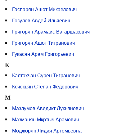
Гаспарян Ашот Микаелович
Гозулов Авдей Ильяевич
Григорян Арамаис Вагаршакович
Григорян Ашот Тигранович
Гукасян Арам Григорьевич
К
Калтахчан Сурен Тигранович
Кечекьян Степан Федорович
М
Мазлумов Аведикт Лукьянович
Мазманян Мкртыч Арамович
Моджорян Лидия Артемьевна