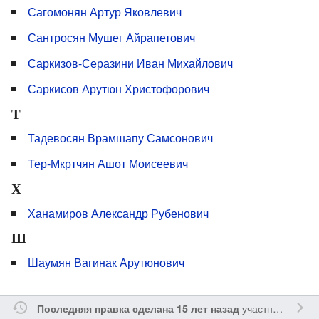
Сагомонян Артур Яковлевич
Сантросян Мушег Айрапетович
Саркизов-Серазини Иван Михайлович
Саркисов Арутюн Христофорович
Т
Тадевосян Врамшапу Самсонович
Тер-Мкртчян Ашот Моисеевич
Х
Ханамиров Александр Рубенович
Ш
Шаумян Вагинак Арутюнович
участником
Sfe
Последняя правка сделана 15 лет назад