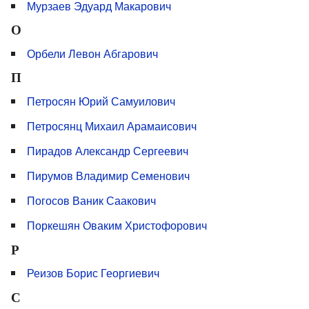
Мурзаев Эдуард Макарович
О
Орбели Левон Абгарович
П
Петросян Юрий Самуилович
Петросянц Михаил Арамаисович
Пирадов Александр Сергеевич
Пирумов Владимир Семенович
Погосов Ваник Саакович
Поркешян Оваким Христофорович
Р
Реизов Борис Георгиевич
С