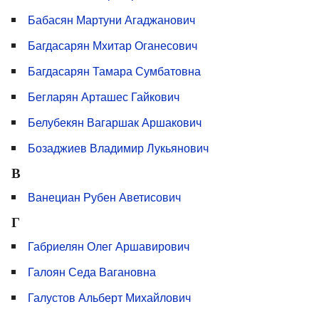
Бабасян Мартуни Агаджанович
Багдасарян Мхитар Оганесович
Багдасарян Тамара Сумбатовна
Бегларян Арташес Гайкович
Белубекян Вагаршак Аршакович
Бозаджиев Владимир Лукьянович
В
Ванециан Рубен Аветисович
Г
Габриелян Олег Аршавирович
Галоян Седа Вагановна
Галустов Альберт Михайлович