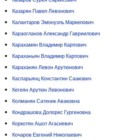
Казарян Павел Левонович
Калантаров Эмонуэль Маркелович
Караогланов Александр Гавриилович
Карахамян Владимир Карпович
Караханьян Владимир Карпович
Караханян Левон Арутюнович
Каспарьянц Константин Саакович
Кегеян Арутюн Левонович
Колманян Сатеник Аваковна
Кондрашова Долорес Гургеновна
Коркотян Ашот Агасиевич
Кочаров Евгений Николаевич