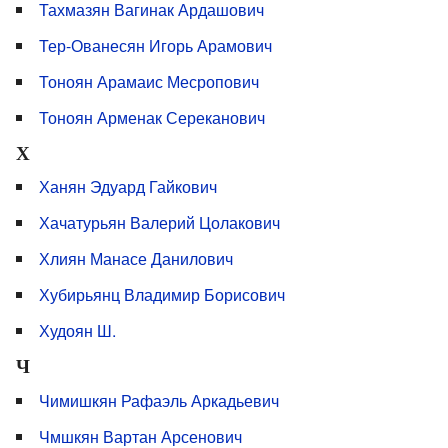
Тахмазян Вагинак Ардашович
Тер-Ованесян Игорь Арамович
Тоноян Арамаис Месропович
Тоноян Арменак Сереканович
Х
Ханян Эдуард Гайкович
Хачатурьян Валерий Цолакович
Хлиян Манасе Данилович
Хубирьянц Владимир Борисович
Худоян Ш.
Ч
Чимишкян Рафаэль Аркадьевич
Чмшкян Вартан Арсенович