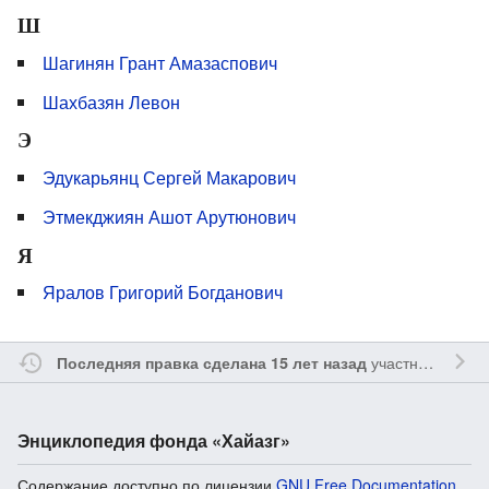
Ш
Шагинян Грант Амазаспович
Шахбазян Левон
Э
Эдукарьянц Сергей Макарович
Этмекджиян Ашот Арутюнович
Я
Яралов Григорий Богданович
участником
Sfe
Последняя правка сделана 15 лет назад
Энциклопедия фонда «Хайазг»
Содержание доступно по лицензии
GNU Free Documentation