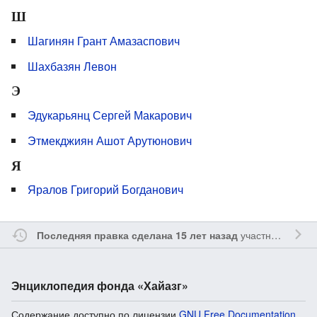
Ш
Шагинян Грант Амазаспович
Шахбазян Левон
Э
Эдукарьянц Сергей Макарович
Этмекджиян Ашот Арутюнович
Я
Яралов Григорий Богданович
участником
Sfe
Последняя правка сделана 15 лет назад
Энциклопедия фонда «Хайазг»
Содержание доступно по лицензии
GNU Free Documentation