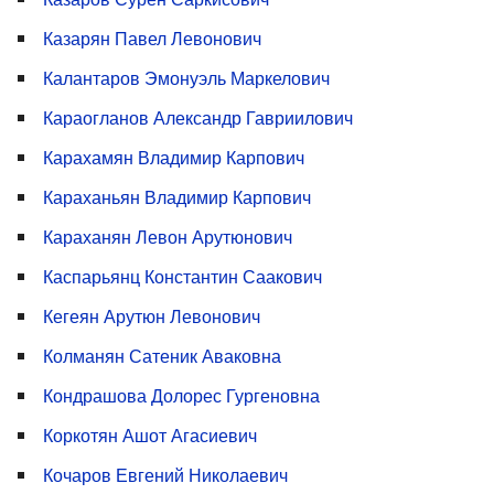
Казарян Павел Левонович
Калантаров Эмонуэль Маркелович
Караогланов Александр Гавриилович
Карахамян Владимир Карпович
Караханьян Владимир Карпович
Караханян Левон Арутюнович
Каспарьянц Константин Саакович
Кегеян Арутюн Левонович
Колманян Сатеник Аваковна
Кондрашова Долорес Гургеновна
Коркотян Ашот Агасиевич
Кочаров Евгений Николаевич