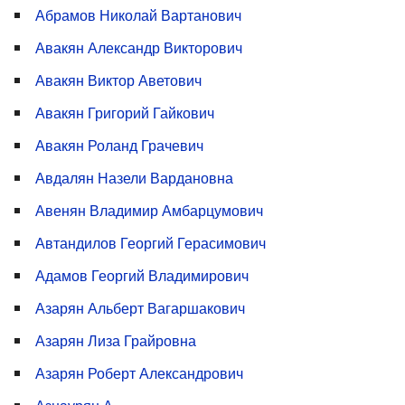
Абрамов Николай Вартанович
Авакян Александр Викторович
Авакян Виктор Аветович
Авакян Григорий Гайкович
Авакян Роланд Грачевич
Авдалян Назели Вардановна
Авенян Владимир Амбарцумович
Автандилов Георгий Герасимович
Адамов Георгий Владимирович
Азарян Альберт Вагаршакович
Азарян Лиза Грайровна
Азарян Роберт Александрович