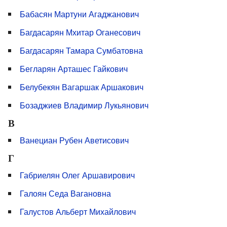
Бабасян Мартуни Агаджанович
Багдасарян Мхитар Оганесович
Багдасарян Тамара Сумбатовна
Бегларян Арташес Гайкович
Белубекян Вагаршак Аршакович
Бозаджиев Владимир Лукьянович
В
Ванециан Рубен Аветисович
Г
Габриелян Олег Аршавирович
Галоян Седа Вагановна
Галустов Альберт Михайлович