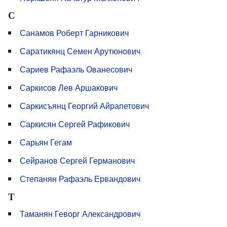
С
Санамов Роберт Гарникович
Саратикянц Семен Арутюнович
Сариев Рафаэль Ованесович
Саркисов Лев Аршакович
Саркисъянц Георгий Айрапетович
Саркисян Сергей Рафикович
Сарьян Гегам
Сейранов Сергей Германович
Степанян Рафаэль Ервандович
Т
Таманян Геворг Александрович