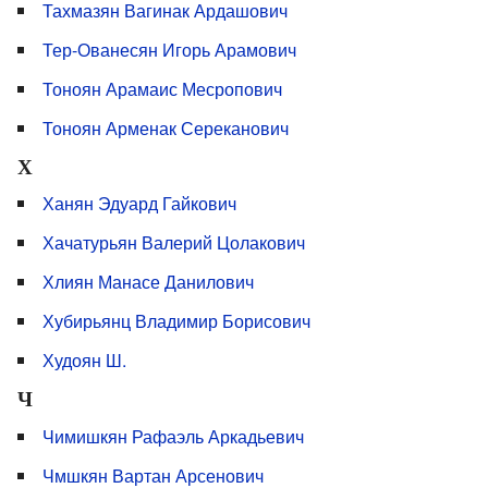
Тахмазян Вагинак Ардашович
Тер-Ованесян Игорь Арамович
Тоноян Арамаис Месропович
Тоноян Арменак Сереканович
Х
Ханян Эдуард Гайкович
Хачатурьян Валерий Цолакович
Хлиян Манасе Данилович
Хубирьянц Владимир Борисович
Худоян Ш.
Ч
Чимишкян Рафаэль Аркадьевич
Чмшкян Вартан Арсенович