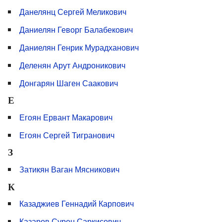
Данелянц Сергей Меликович
Даниелян Геворг Балабекович
Даниелян Генрик Мурадханович
Деленян Арут Андроникович
Донгарян Шаген Саакович
Е
Егоян Ервант Макарович
Егоян Сергей Тигранович
З
Затикян Ваган Мясникович
К
Казаджиев Геннадий Карпович
Казаров Сурен Саркисович