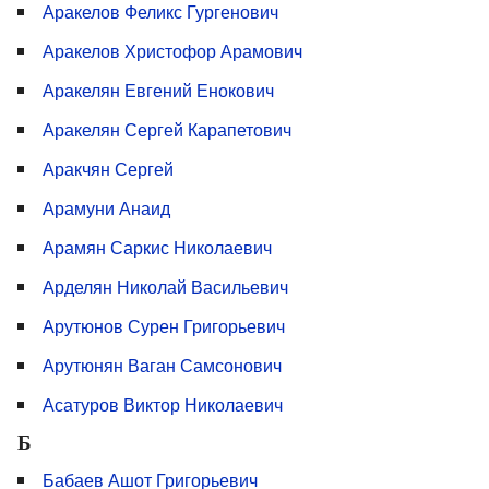
Аракелов Феликс Гургенович
Аракелов Христофор Арамович
Аракелян Евгений Енокович
Аракелян Сергей Карапетович
Аракчян Сергей
Арамуни Анаид
Арамян Саркис Николаевич
Арделян Николай Васильевич
Арутюнов Сурен Григорьевич
Арутюнян Ваган Самсонович
Асатуров Виктор Николаевич
Б
Бабаев Ашот Гри­горьевич