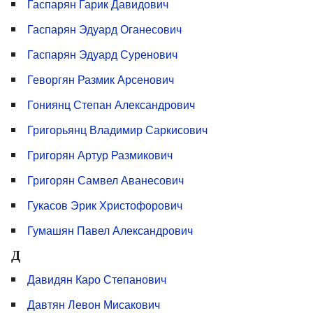
Гаспарян Гарик Давидович
Гаспарян Эдуард Оганесович
Гаспарян Эдуард Суренович
Геворгян Размик Арсенович
Гониянц Степан Александрович
Григорьянц Владимир Саркисович
Григорян Артур Размикович
Григорян Самвел Аванесович
Гукасов Эрик Христофорович
Гумашян Павел Александрович
Д
Давидян Каро Степанович
Давтян Левон Мисакович