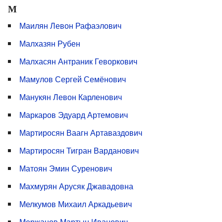
М
Маилян Левон Рафаэлович
Малхазян Рубен
Малхасян Антраник Геворкович
Мамулов Сергей Семёнович
Манукян Левон Карленович
Маркаров Эдуард Артемович
Мартиросян Ваагн Артаваздович
Мартиросян Тигран Варданович
Матоян Эмин Суренович
Махмурян Арусяк Джавадовна
Мелкумов Михаил Аркадьевич
Мержанов Мартын Иванович