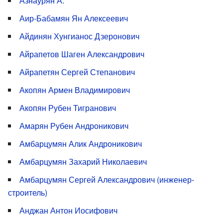
Азнаурян А.
Аир-Бабамян Ян Алексеевич
Айдинян Хунгианос Дзеронович
Айрапетов Шаген Александрович
Айрапетян Сергей Степанович
Акопян Армен Владимирович
Акопян Рубен Тигранович
Амарян Рубен Андроникович
Амбарцумян Алик Андроникович
Амбарцумян Захарий Николаевич
Амбарцумян Сергей Александрович (инженер-
строитель)
Анджан Антон Иосифович