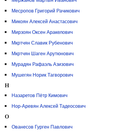
Месропов Григорий Рачикович
Микоян Алексей Анастасович
Мирзоян Оксен Аракелович
Мкртчян Славик Рубенович
Мкртчян Шаген Арутюнович
Мурадян Рафаэль Азизович
Мушегян Норик Тагворович
Н
Назаретов Пётр Кимович
Нор-Аревян Алексей Тадеосович
О
Ованесов Гурген Павлович