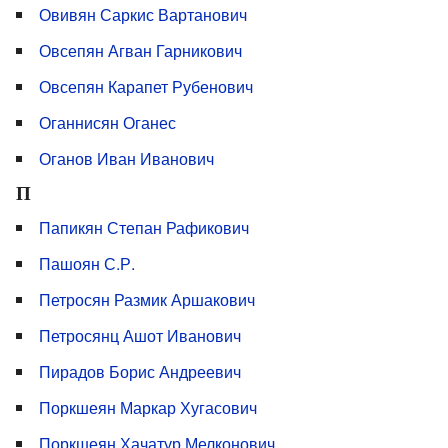
Овивян Саркис Вартанович
Овсепян Агван Гарникович
Овсепян Карапет Рубенович
Оганнисян Оганес
Оганов Иван Иванович
П
Папикян Степан Рафикович
Пашоян С.Р.
Петросян Размик Аршакович
Петросянц Ашот Иванович
Пирадов Борис Андреевич
Поркшеян Маркар Хугасович
Поркшеян Хачатур Мелконович