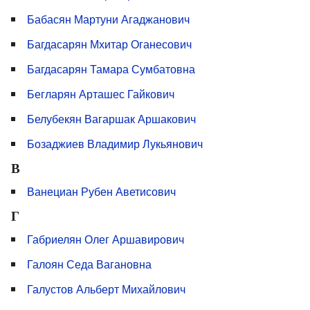
Бабасян Мартуни Агаджанович
Багдасарян Мхитар Оганесович
Багдасарян Тамара Сумбатовна
Бегларян Арташес Гайкович
Белубекян Вагаршак Аршакович
Бозаджиев Владимир Лукьянович
В
Ванециан Рубен Аветисович
Г
Габриелян Олег Аршавирович
Галоян Седа Вагановна
Галустов Альберт Михайлович