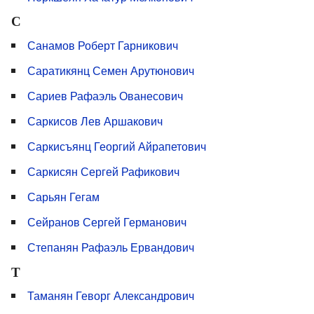
С
Санамов Роберт Гарникович
Саратикянц Семен Арутюнович
Сариев Рафаэль Ованесович
Саркисов Лев Аршакович
Саркисъянц Георгий Айрапетович
Саркисян Сергей Рафикович
Сарьян Гегам
Сейранов Сергей Германович
Степанян Рафаэль Ервандович
Т
Таманян Геворг Александрович