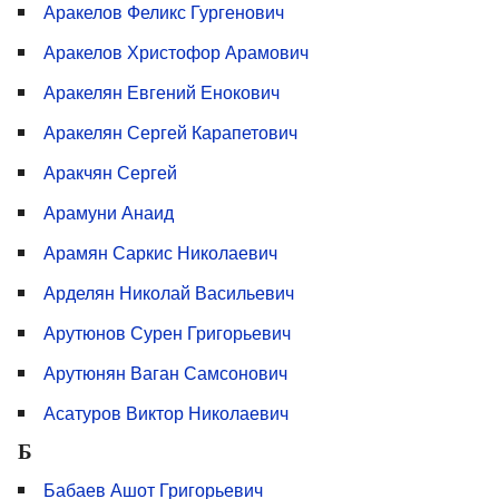
Аракелов Феликс Гургенович
Аракелов Христофор Арамович
Аракелян Евгений Енокович
Аракелян Сергей Карапетович
Аракчян Сергей
Арамуни Анаид
Арамян Саркис Николаевич
Арделян Николай Васильевич
Арутюнов Сурен Григорьевич
Арутюнян Ваган Самсонович
Асатуров Виктор Николаевич
Б
Бабаев Ашот Гри­горьевич