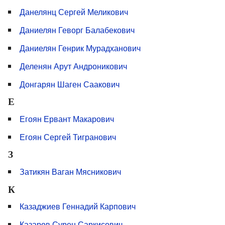
Данелянц Сергей Меликович
Даниелян Геворг Балабекович
Даниелян Генрик Мурадханович
Деленян Арут Андроникович
Донгарян Шаген Саакович
Е
Егоян Ервант Макарович
Егоян Сергей Тигранович
З
Затикян Ваган Мясникович
К
Казаджиев Геннадий Карпович
Казаров Сурен Саркисович