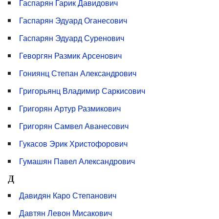
Гаспарян Гарик Давидович
Гаспарян Эдуард Оганесович
Гаспарян Эдуард Суренович
Геворгян Размик Арсенович
Гониянц Степан Александрович
Григорьянц Владимир Саркисович
Григорян Артур Размикович
Григорян Самвел Аванесович
Гукасов Эрик Христофорович
Гумашян Павел Александрович
Д
Давидян Каро Степанович
Давтян Левон Мисакович