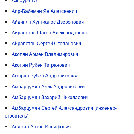
Азнаурян А.
Аир-Бабамян Ян Алексеевич
Айдинян Хунгианос Дзеронович
Айрапетов Шаген Александрович
Айрапетян Сергей Степанович
Акопян Армен Владимирович
Акопян Рубен Тигранович
Амарян Рубен Андроникович
Амбарцумян Алик Андроникович
Амбарцумян Захарий Николаевич
Амбарцумян Сергей Александрович (инженер-
строитель)
Анджан Антон Иосифович