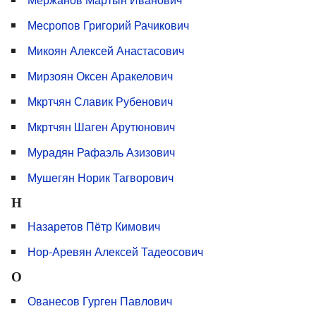
Месропов Григорий Рачикович
Микоян Алексей Анастасович
Мирзоян Оксен Аракелович
Мкртчян Славик Рубенович
Мкртчян Шаген Арутюнович
Мурадян Рафаэль Азизович
Мушегян Норик Тагворович
Н
Назаретов Пётр Кимович
Нор-Аревян Алексей Тадеосович
О
Ованесов Гурген Павлович