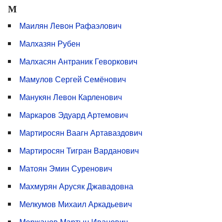
М
Маилян Левон Рафаэлович
Малхазян Рубен
Малхасян Антраник Геворкович
Мамулов Сергей Семёнович
Манукян Левон Карленович
Маркаров Эдуард Артемович
Мартиросян Ваагн Артаваздович
Мартиросян Тигран Варданович
Матоян Эмин Суренович
Махмурян Арусяк Джавадовна
Мелкумов Михаил Аркадьевич
Мержанов Мартын Иванович