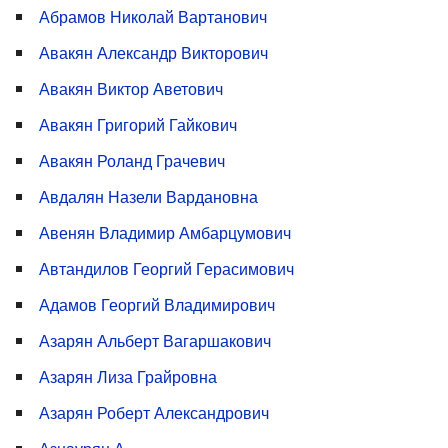
Абрамов Николай Вартанович
Авакян Александр Викторович
Авакян Виктор Аветович
Авакян Григорий Гайкович
Авакян Роланд Грачевич
Авдалян Назели Вардановна
Авенян Владимир Амбарцумович
Автандилов Георгий Герасимович
Адамов Георгий Владимирович
Азарян Альберт Вагаршакович
Азарян Лиза Грайровна
Азарян Роберт Александрович