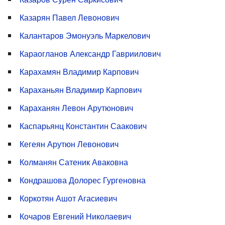
Казарян Павел Левонович
Калантаров Эмонуэль Маркелович
Караогланов Александр Гавриилович
Карахамян Владимир Карпович
Караханьян Владимир Карпович
Караханян Левон Арутюнович
Каспарьянц Константин Саакович
Кегеян Арутюн Левонович
Колманян Сатеник Аваковна
Кондрашова Долорес Гургеновна
Коркотян Ашот Агасиевич
Кочаров Евгений Николаевич