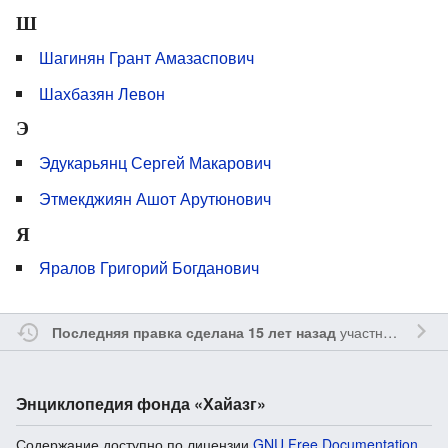
Ш
Шагинян Грант Амазаспович
Шахбазян Левон
Э
Эдукарьянц Сергей Макарович
Этмекджиян Ашот Арутюнович
Я
Яралов Григорий Богданович
участником
Sfe
Последняя правка сделана 15 лет назад
Энциклопедия фонда «Хайазг»
Содержание доступно по лицензии
GNU Free Documentation