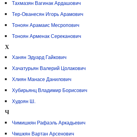
Тахмазян Вагинак Ардашович
Тер-Ованесян Игорь Арамович
Тоноян Арамаис Месропович
Тоноян Арменак Сереканович
Х
Ханян Эдуард Гайкович
Хачатурьян Валерий Цолакович
Хлиян Манасе Данилович
Хубирьянц Владимир Борисович
Худоян Ш.
Ч
Чимишкян Рафаэль Аркадьевич
Чмшкян Вартан Арсенович