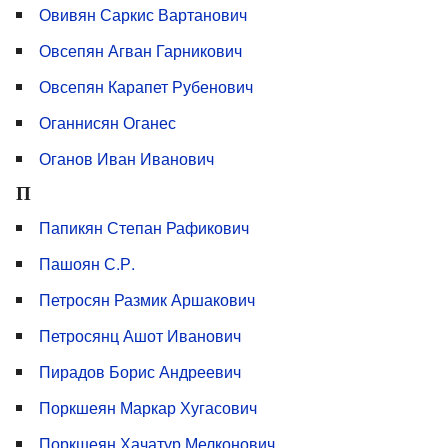
Овивян Саркис Вартанович
Овсепян Агван Гарникович
Овсепян Карапет Рубенович
Оганнисян Оганес
Оганов Иван Иванович
П
Папикян Степан Рафикович
Пашоян С.Р.
Петросян Размик Аршакович
Петросянц Ашот Иванович
Пирадов Борис Андреевич
Поркшеян Маркар Хугасович
Поркшеян Хачатур Мелконович