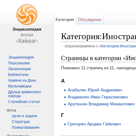
Категория
Обсуждение
Категория:Иностра
(перенаправлено с «
Категория:Иностра
Перейти к:
навигация
,
поиск
Страницы в категории «Ин
Энциклопедия
Персоналии
Показано 11 страниц из 11, находящи
Организации
Библиотека
А
Армяне на Дону
Мультимедиа
Агабалян Юрий Андреевич
Друзья армянского
народа
Агаджанян Иван Герасимович
Случайная статья
Арутюнян Владимир Микаелович
фонд
Г
Цели и задачи
Структура
Григорян Арцвин Гайкович
Пожертвования