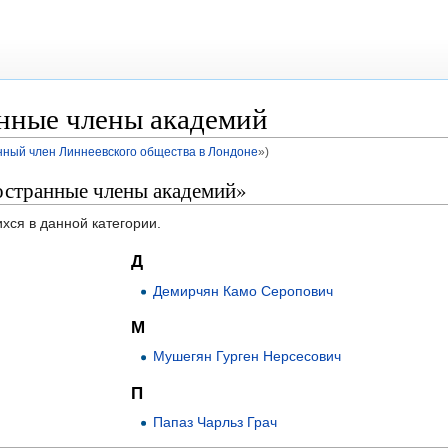
нные члены академий
нный член Линнеевского общества в Лондоне
»)
остранные члены академий»
хся в данной категории.
Д
Демирчян Камо Серопович
М
Мушегян Гурген Нерсесович
П
Папаз Чарльз Грач