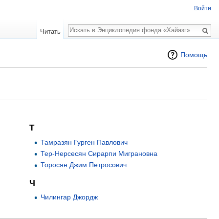
Войти
Поиск
Читать
Помощь
Т
Тамразян Гурген Павлович
Тер-Нерсесян Сирарпи Миграновна
Торосян Джим Петросович
Ч
Чилингар Джордж