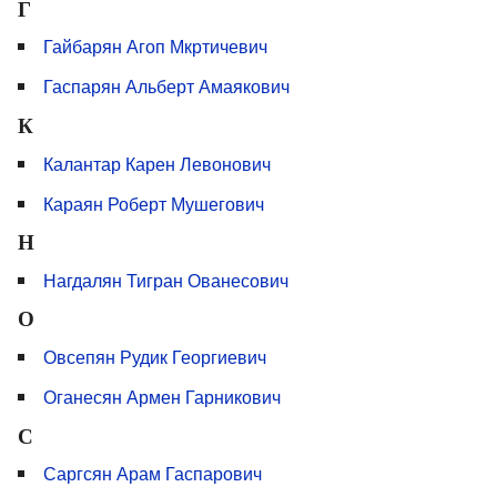
Г
Гайбарян Агоп Мкртичевич
Гаспарян Альберт Амаякович
К
Калантар Карен Левонович
Караян Роберт Мушегович
Н
Нагдалян Тигран Ованесович
О
Овсепян Рудик Георгиевич
Оганесян Армен Гарникович
С
Саргсян Арам Гаспарович