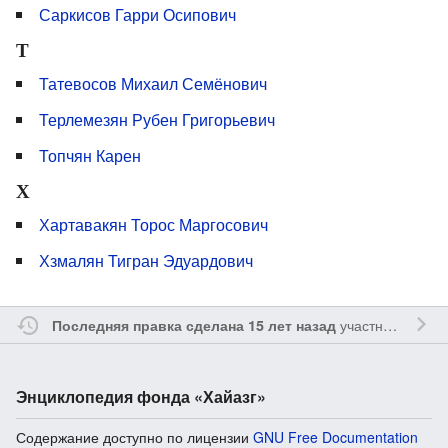
Саркисов Гарри Осипович
Т
Татевосов Михаил Семёнович
Терлемезян Рубен Григорьевич
Топчян Карен
Х
Хартавакян Торос Маргосович
Хзмалян Тигран Эдуардович
участником
Sfe
Последняя правка сделана 15 лет назад
Энциклопедия фонда «Хайазг»
Содержание доступно по лицензии
GNU Free Documentation