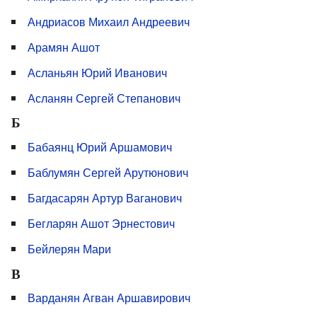
Андриасов Михаил Андреевич
Арамян Ашот
Асланьян Юрий Иванович
Асланян Сергей Степанович
Б
Бабаянц Юрий Аршамович
Баблумян Сергей Арутюнович
Багдасарян Артур Ваганович
Бегларян Ашот Эрнестович
Бейлерян Мари
В
Варданян Агван Аршавирович