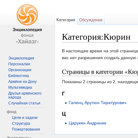
Категория
Обсуждение
Категория:Кюрин
Перейти к:
навигация
,
поиск
В настоящее время на этой странице
вас нет разрешения создать данную 
Энциклопедия
Персоналии
Страницы в категории «Кю
Организации
Библиотека
Показаны 2 страницы из 2, находящи
Армяне на Дону
Мультимедиа
Г
Друзья армянского
народа
Галенц Арутюн Тиратурович
Случайная статья
фонд
Ц
Цели и задачи
Царукян Андраник
Структура
Пожертвования