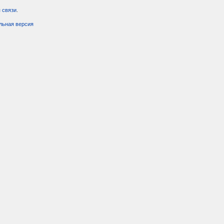
 связи
.
льная версия