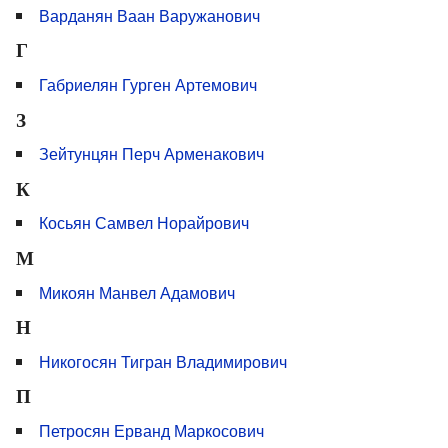
Варданян Ваан Варужанович
Г
Габриелян Гурген Артемович
З
Зейтунцян Перч Арменакович
К
Косьян Самвел Норайрович
М
Микоян Манвел Адамович
Н
Никогосян Тигран Владимирович
П
Петросян Ерванд Маркосович