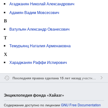
Агаджанян Николай Александрович
Адамян Вадим Мовсесович
В
Ватульян Александр Ованесович
Т
Темурьянц Наталия Арменаковна
Х
Хараджанян Раффи Испирович
участником
Sfe
Последняя правка сделана 15 лет назад
Энциклопедия фонда «Хайазг»
Содержание доступно по лицензии
GNU Free Documentation