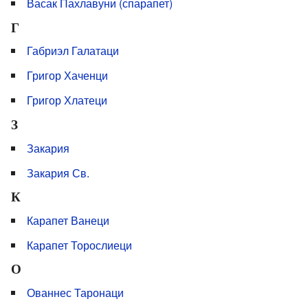
Васак Пахлавуни (спарапет)
Г
Габриэл Галатаци
Григор Хаченци
Григор Хлатеци
З
Закария
Закария Св.
К
Карапет Ванеци
Карапет Торослиеци
О
Ованнес Таронаци