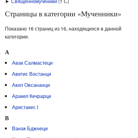
►
Священномученики
‎
(1 С)
Страницы в категории «Мученники»
Показано 16 страниц из 16, находящихся в данной
категории.
А
Авак Салмастеци
Аветис Востанци
Акоп Овсананци
Аракел Кечрарци
Аристакес I
В
Ванак Бджнеци