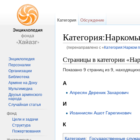
Категория
Обсуждение
Категория:Нарком
(перенаправлено с «
Категория:Нарком 
Перейти к:
навигация
,
поиск
Страницы в категории «На
Энциклопедия
Персоналии
Показано 9 страниц из 9, находящихс
Организации
Библиотека
А
Армяне на Дону
Мультимедиа
Апресян Дереник Захарович
Друзья армянского
народа
И
Случайная статья
Иоаннисян Ашот Гарегинович
фонд
Цели и задачи
К
Структура
Пожертвования
Категория
:
Государственные служ