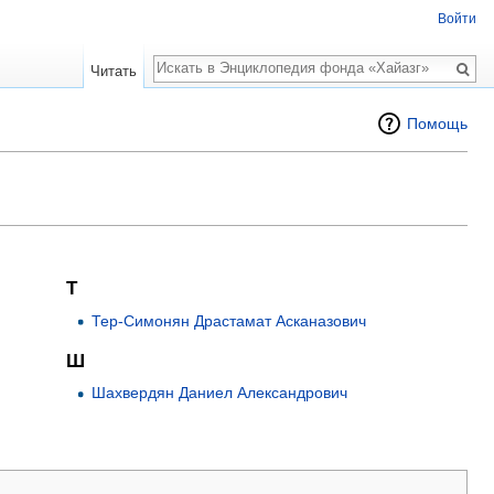
Войти
Поиск
Читать
Помощь
Т
Тер-Симонян Драстамат Асканазович
Ш
Шахвердян Даниел Александрович