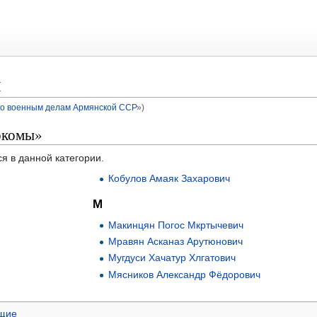
ы
по военным делам Армянской ССР
»)
ркомы»
я в данной категории.
Кобулов Амаяк Захарович
М
Макинцян Погос Мкртычевич
Мравян Асканаз Арутюнович
Мугдуси Хачатур Хлгатович
Мясников Александр Фёдорович
ащие