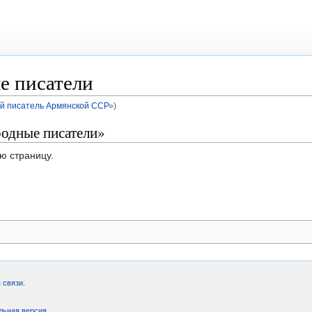
е писатели
й писатель Армянской ССР
»)
родные писатели»
ю страницу.
 связи
.
льная версия