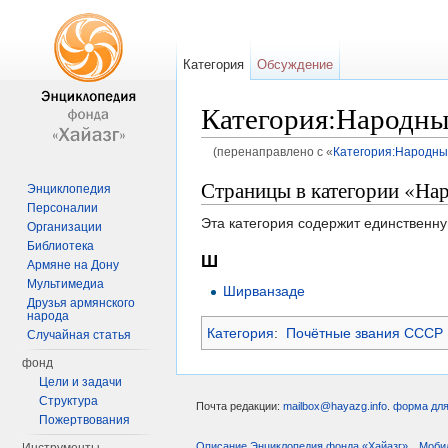
Категория
Обсуждение
Категория:Народны
(перенаправлено с «
Категория:Народны
Перейти к:
навигация
,
поиск
Страницы в категории «На
Энциклопедия
Персоналии
Эта категория содержит единственну
Организации
Библиотека
Ш
Армяне на Дону
Мультимедиа
Ширванзаде
Друзья армянского
народа
Категория
:
Почётные звания СССР
Случайная статья
фонд
Цели и задачи
Структура
Почта редакции:
mailbox@hayazg.info
.
форма для
Пожертвования
Описание Энциклопедия фонда «Хайазг»
Моби