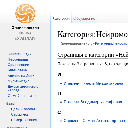
Категория
Обсуждение
Категория:Нейром
(перенаправлено с «
Категория:Нейром
Перейти к:
навигация
,
поиск
Страницы в категории «Н
Энциклопедия
Персоналии
Показаны 3 страницы из 3, находящи
Организации
Библиотека
И
Армяне на Дону
Мультимедиа
Ипекчян Нинель Мнацакановна
Друзья армянского
народа
П
Случайная статья
Погосян Владимир Иосифович
фонд
Цели и задачи
С
Структура
Пожертвования
Саркисов Семен Александрович