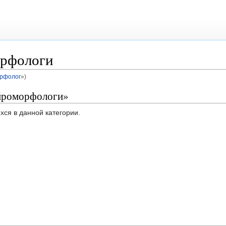
орфологи
орфолог
»)
ейроморфологи»
хся в данной категории.