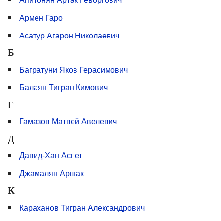
Армен Гаро
Асатур Агарон Николаевич
Б
Багратуни Яков Герасимович
Балаян Тигран Кимович
Г
Гамазов Матвей Авелевич
Д
Давид-Хан Аспет
Джамалян Аршак
К
Караханов Тигран Александрович