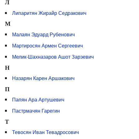
Л
Липаритян Жирайр Седракович
М
Малаян Эдуард Рубенович
Мартиросян Армен Сергеевич
Мелик-Шахназаров Ашот Зарэевич
Н
Назарян Карен Аршакович
П
Папян Ара Артушевич
Пастрмачян Гарегин
Т
Тевосян Иван Тевадросович