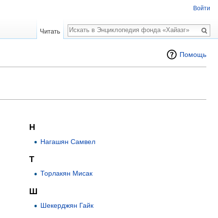
Войти
Поиск
Читать
Помощь
Н
Нагашян Самвел
Т
Торлакян Мисак
Ш
Шекерджян Гайк