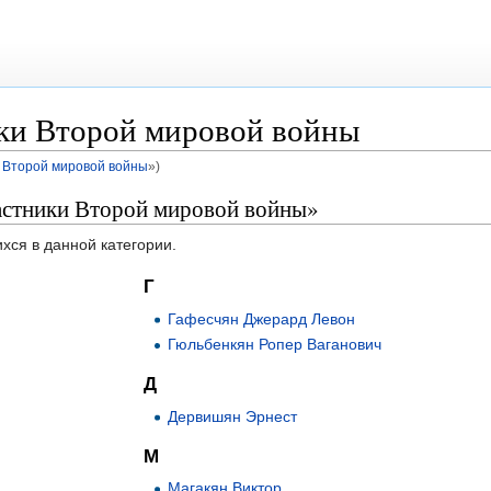
ки Второй мировой войны
к Второй мировой войны
»)
астники Второй мировой войны»
хся в данной категории.
Г
Гафесчян Джерард Левон
Гюльбенкян Ропер Ваганович
Д
Дервишян Эрнест
М
Магакян Виктор