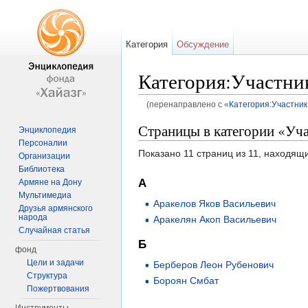
Категория
Обсуждение
Категория:Участни
(перенаправлено с «
Категория:Участни
Перейти к:
навигация
,
поиск
Страницы в категории «Уч
Энциклопедия
Персоналии
Показано 11 страниц из 11, находящи
Организации
Библиотека
А
Армяне на Дону
Мультимедиа
Аракелов Яков Васильевич
Друзья армянского
народа
Аракелян Акоп Васильевич
Случайная статья
Б
фонд
Цели и задачи
Берберов Леон Рубенович
Структура
Бороян Смбат
Пожертвования