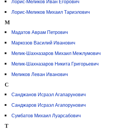
Лорис-Меликов Иван Егорович
Лорис-Меликов Михаил Тариэлович
М
Мадатов Аврам Петрович
Маркозов Василий Иванович
Мелик-Шахназаров Михаил Межлумович
Мелик-Шахназаров Никита Григорьевич
Меликов Леван Иванович
С
Санджанов Исраэл Агапарунович
Санджаров Исраэл Агапорунович
Сумбатов Михаил Луарсабович
Т