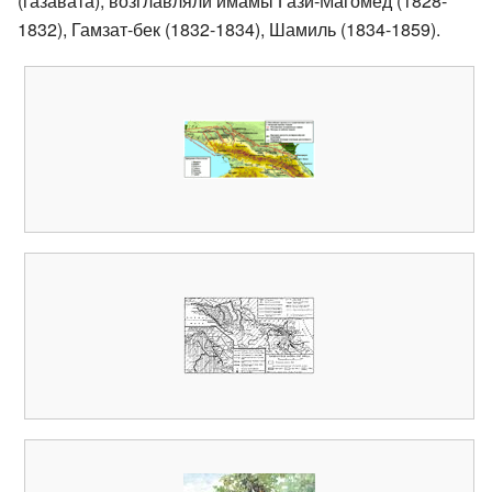
(газавата), возглавляли имамы Гази-Магомед (1828-
1832), Гамзат-бек (1832-1834), Шамиль (1834-1859).