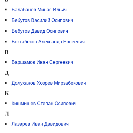
Балабанов Минас Ильич
Бебутов Василий Осипович
Бебутов Давид Осипович
Бектабеков Александр Евсеевич
В
Варшамов Иван Сергеевич
Д
Долуханов Хозрев Мирзабекович
К
Кишмишев Степан Осипович
Л
Лазарев Иван Давидович