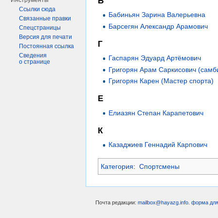
Б
Инструменты
Ссылки сюда
Бабиньян Зарина Валерьевна
Связанные правки
Барсегян Александр Арамович
Спецстраницы
Версия для печати
Г
Постоянная ссылка
Сведения
Гаспарян Эдуард Артёмович
о странице
Григорян Арам Саркисович (самб
Григорян Карен (Мастер спорта)
Е
Елиазян Степан Карапетович
К
Казаджиев Геннадий Карпович
Категория
:
Спортсмены
Почта редакции:
mailbox@hayazg.info
.
форма для