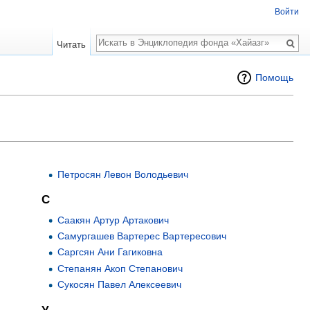
Войти
Поиск
Читать
Помощь
Петросян Левон Володьевич
С
Саакян Артур Артакович
Самургашев Вартерес Вартересович
Саргсян Ани Гагиковна
Степанян Акоп Степанович
Сукосян Павел Алексеевич