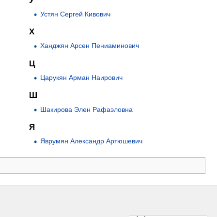
У
Устян Сергей Кивович
Х
Ханджян Арсен Пениаминович
Ц
Царукян Арман Наирович
Ш
Шакирова Элен Рафаэловна
Я
Яврумян Александр Артюшевич