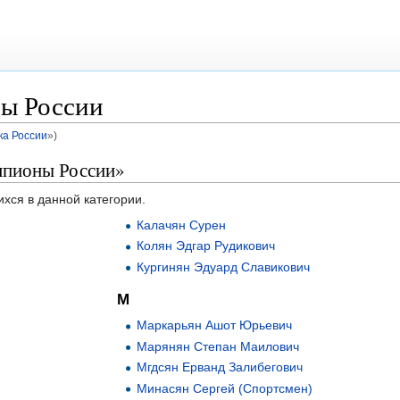
ы России
ка России
»)
мпионы России»
ихся в данной категории.
Калачян Сурен
Колян Эдгар Рудикович
Кургинян Эдуард Славикович
М
Маркарьян Ашот Юрьевич
Марянян Степан Маилович
Мгдсян Ерванд Залибегович
Минасян Сергей (Спортсмен)