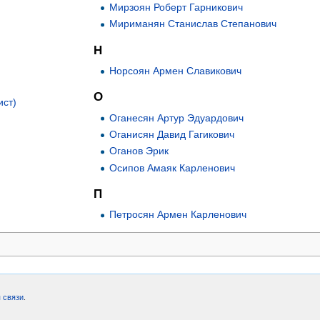
Мирзоян Роберт Гарникович
Мириманян Станислав Степанович
Н
Норсоян Армен Славикович
О
ист)
Оганесян Артур Эдуардович
Оганисян Давид Гагикович
Оганов Эрик
Осипов Амаяк Карленович
П
Петросян Армен Карленович
 связи
.