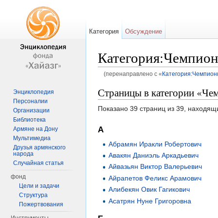
Категория
Обсуждение
Категория:Чемпион
(перенаправлено с «
Категория:Чемпион
Перейти к:
навигация
,
поиск
Страницы в категории «Че
Энциклопедия
Персоналии
Показано 39 страниц из 39, находящ
Организации
Библиотека
А
Армяне на Дону
Мультимедиа
Абрамян Иракли Робертович
Друзья армянского
народа
Авакян Даниэль Аркадьевич
Случайная статья
Айвазьян Виктор Валерьевич
фонд
Айрапетов Феликс Арамович
Цели и задачи
Алибекян Овик Гагикович
Структура
Асатрян Нуне Григоровна
Пожертвования