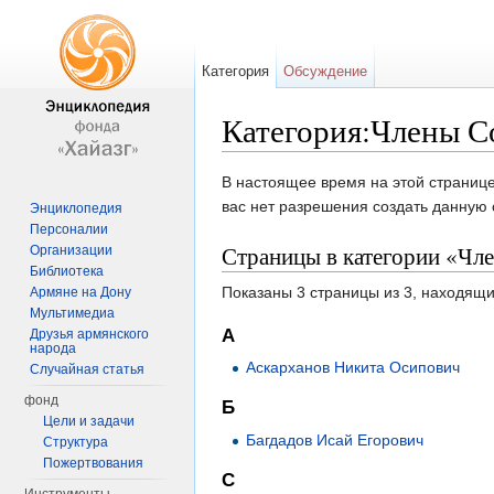
Категория
Обсуждение
Категория:Члены 
Перейти к:
навигация
,
поиск
В настоящее время на этой странице
вас нет разрешения создать данную 
Энциклопедия
Персоналии
Страницы в категории «Чл
Организации
Библиотека
Показаны 3 страницы из 3, находящи
Армяне на Дону
Мультимедиа
А
Друзья армянского
народа
Аскарханов Никита Осипович
Случайная статья
фонд
Б
Цели и задачи
Багдадов Исай Егорович
Структура
Пожертвования
С