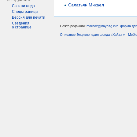
Инструменты
Салатьян Микаел
Ссылки сюда
Спецстраницы
Версия для печати
Сведения
Почта редакции:
mailbox@hayazg.info
.
форма для
о странице
Описание Энциклопедия фонда «Хайазг»
Моби