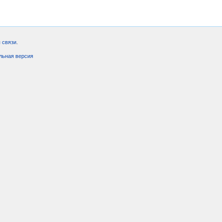
 связи
.
льная версия