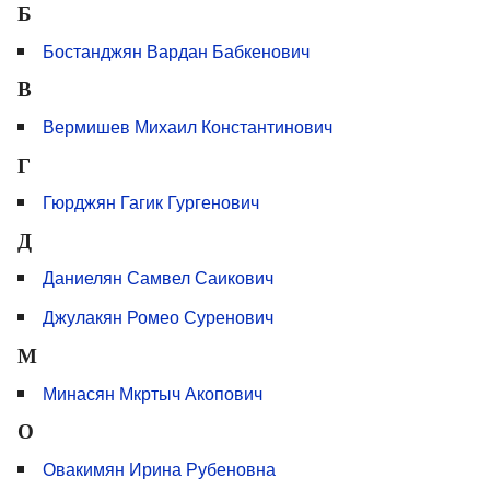
Б
Бостанджян Вардан Бабкенович
В
Вермишев Михаил Константинович
Г
Гюрджян Гагик Гургенович
Д
Даниелян Самвел Саикович
Джулакян Ромео Суренович
М
Минасян Мкртыч Акопович
О
Овакимян Ирина Рубеновна