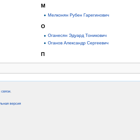
М
Мелконян Рубен Гарегинович
О
Оганесян Эдуард Тоникович
Оганов Александр Сергеевич
П
 связи
.
льная версия