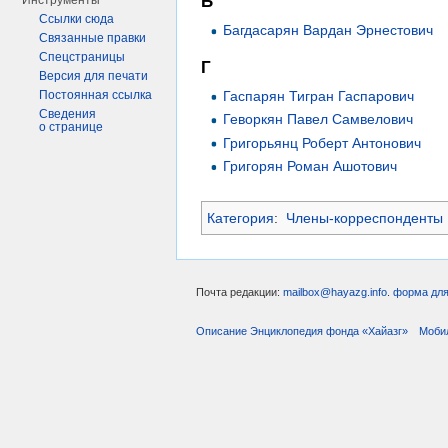
Б
Инструменты
Ссылки сюда
Багдасарян Вардан Эрнестович
Связанные правки
Спецстраницы
Г
Версия для печати
Гаспарян Тигран Гаспарович
Постоянная ссылка
Сведения
Геворкян Павел Самвелович
о странице
Григорьянц Роберт Антонович
Григорян Роман Ашотович
Категория
:
Члены-корреспонденты
Почта редакции:
mailbox@hayazg.info
.
форма для
Описание Энциклопедия фонда «Хайазг»
Моби