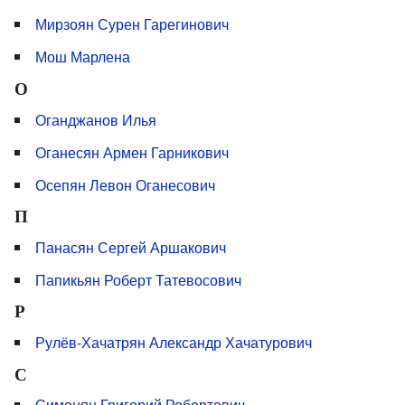
Мирзоян Сурен Гарегинович
Мош Марлена
О
Оганджанов Илья
Оганесян Армен Гарникович
Осепян Левон Оганесович
П
Панасян Сергей Аршакович
Папикьян Роберт Татевосович
Р
Рулёв-Хачатрян Александр Хачатурович
С
Симонян Григорий Робертович