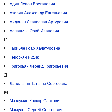
Адян Левон Восканович
Азарян Александр Евгеньевич
Айдинян Станислав Артурович
Асланьян Юрий Иванович
Г
Гарибян Гоар Хачатуровна
Геворкян Рудик
Григорьян Леонид Григорьевич
Д
Данильянц Татьяна Сергеевна
М
Мазлумян Крикор Саакович
Мамулов Сергей Сергеевич