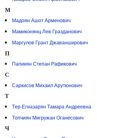
М
Мадоян Ашот Арменович
Мамиконянц Лев Гразданович
Маргулов Грант Джаванширович
П
Папикян Степан Рафикович
С
Саркисов Михаил Арутюнович
Т
Тер-Егиазарян Тамара Андреевна
Топчиян Мигружан Оганесович
Ч