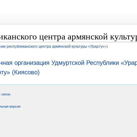
иканского центра армянской культу
ние республиканского центра армянской культуры «Урарту»
»)
ная организация Удмуртской Республики «Урар
ту» (Киясово)
 связи
.
льная версия