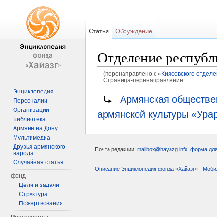
Статья
Обсуждение
Отделение республ
(перенаправлено с «
Киясовского отделе
Страница-перенаправление
Перейти к:
навигация
,
поиск
Энциклопедия
Перенаправление на:
Армянская обществен
Персоналии
Организации
армянской культуры «Урар
Библиотека
Армяне на Дону
Мультимедиа
Друзья армянского
Почта редакции:
mailbox@hayazg.info
.
форма для
народа
Случайная статья
Описание Энциклопедия фонда «Хайазг»
Моби
фонд
Цели и задачи
Структура
Пожертвования