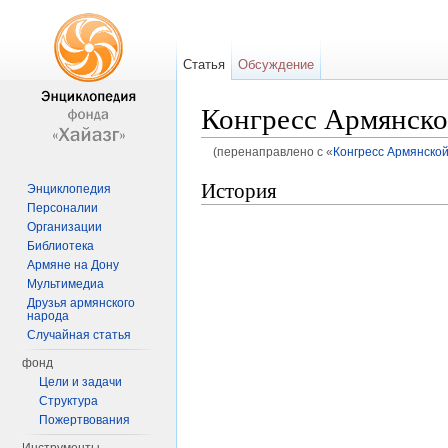
Статья
Обсуждение
Конгресс Армянско
(перенаправлено с «
Конгресс Армянско
Перейти к:
навигация
,
поиск
История
Энциклопедия
Персоналии
Организации
Библиотека
Армяне на Дону
Мультимедиа
Друзья армянского
народа
Случайная статья
фонд
Цели и задачи
Структура
Пожертвования