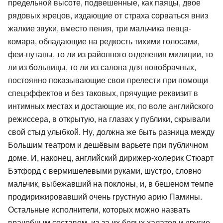
предельной высоте, подвешенные, как паяцы, двое
рядовых жрецов, издающие от страха сорваться вниз
жалкие звуки, вместо пения, три мальчика певца-
комара, обладающие на редкость тихими голосами,
феи-путаны, то ли из районного отделения милиции, то
ли из больницы, то ли из салона для новобрачных,
постоянно показывающие свои прелести при помощи
спецэффектов и без таковых, прячущие реквизит в
интимных местах и достающие их, по воле английского
режиссера, в открытую, на глазах у публики, скрывали
свой стыд улыбкой. Ну, должна же быть разница между
Большим театром и дешёвым варьете при публичном
доме. И, наконец, английский дирижер-холерик Стюарт
Бэтфорд с вермишелевыми руками, шустро, словно
мальчик, выбежавший на поклоны, и, в бешеном темпе
продирижировавший очень грустную арию Памины.
Остальные исполнители, которых можно назвать
врачебным составом, из-за их белых халатов и другие,