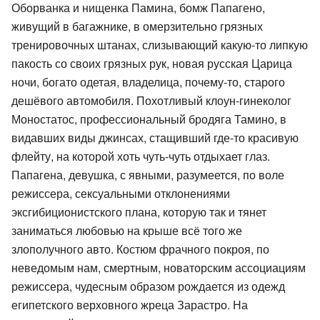
Оборванка и нищенка Памина, бомж Папагено,
живущий в багажнике, в омерзительно грязных
тренировочных штанах, слизывающий какую-то липкую
пакость со своих грязных рук, новая русская Царица
ночи, богато одетая, владелица, почему-то, старого
дешёвого автомобиля. Похотливый клоун-гинеколог
Моностатос, профессиональный бродяга Тамино, в
видавших виды джинсах, стащивший где-то красивую
флейту, на которой хоть чуть-чуть отдыхает глаз.
Папагена, девушка, с явными, разумеется, по воле
режиссера, сексуальными отклонениями
эксгибиционистского плана, которую так и тянет
заниматься любовью на крыше всё того же
злополучного авто. Костюм фрачного покроя, по
неведомым нам, смертным, новаторским ассоциациям
режиссера, чудесным образом рождается из одежд
египетского верховного жреца Зарастро. На