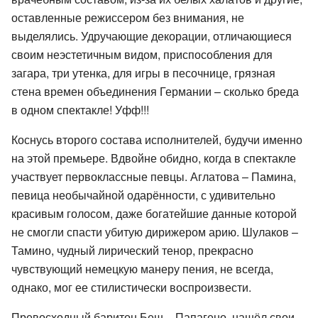
оставленные режиссером без внимания, не
выделялись. Удручающие декорации, отличающиеся
своим неэстетичным видом, приспособления для
загара, три утенка, для игры в песочнице, грязная
стена времен объединения Германии – сколько бреда
в одном спектакле! Уфф!!!
Коснусь второго состава исполнителей, будучи именно
на этой премьере. Вдвойне обидно, когда в спектакле
участвует первоклассные певцы. Аглатова – Памина,
певица необычайной одарённости, с удивительно
красивым голосом, даже богатейшие данные которой
не смогли спасти убитую дирижером арию. Шулаков –
Тамино, чудный лирический тенор, прекрасно
чувствующий немецкую манеру пения, не всегда,
однако, мог ее стилистически воспроизвести.
Превосходный баритон Беш – Папагено, нашёл свои