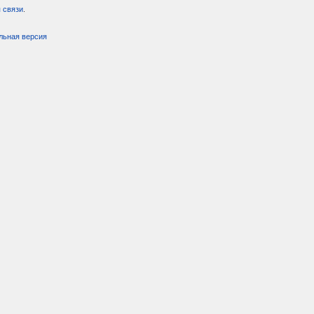
 связи
.
льная версия