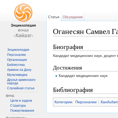
Статья
Обсуждение
Оганесян Самвел Г
Перейти к:
навигация
,
поиск
Биография
Энциклопедия
Персоналии
Кандидат медицинских наук, доцент
Организации
Библиотека
Достижения
Армяне на Дону
Мультимедиа
Кандидат медицинских наук
Друзья армянского
народа
Библиография
Случайная статья
фонд
Цели и задачи
Категории
:
Персоналии
Кандидат
Структура
Пожертвования