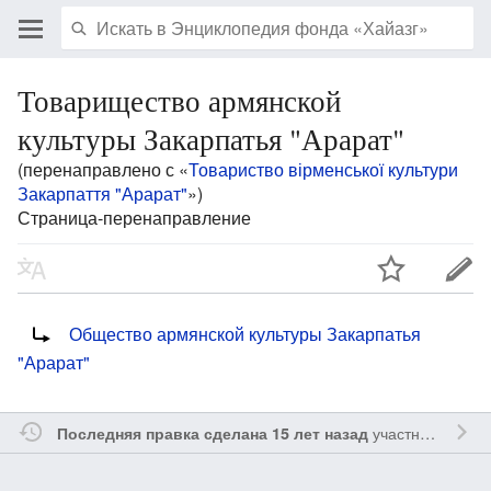
Товарищество армянской
культуры Закарпатья "Арарат"
(перенаправлено с «
Товариство вірменської культури
Закарпаття "Арарат"
»)
Страница-перенаправление
Перенаправление на:
Общество армянской культуры Закарпатья
"Арарат"
участником
Ssa
Последняя правка сделана 15 лет назад