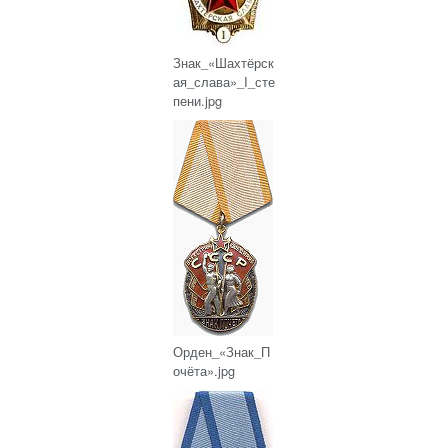
Знак_«Шахтёрск
ая_слава»_I_сте
пени.jpg
Орден_«Знак_П
очёта».jpg