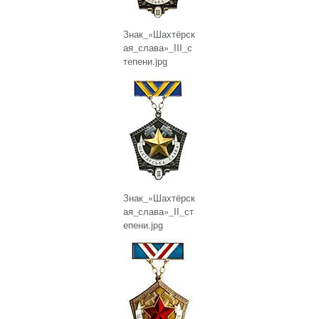
Знак_«Шахтёрск
ая_слава»_III_с
тепени.jpg
Знак_«Шахтёрск
ая_слава»_II_ст
епени.jpg