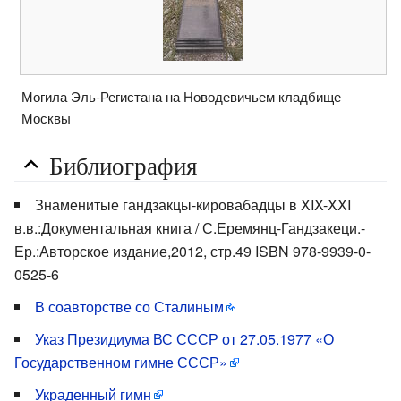
Могила Эль-Регистана на Новодевичьем кладбище
Москвы
Библиография
Знаменитые гандзакцы-кировабадцы в XIX-XXI
в.в.:Документальная книга / С.Еремянц-Гандзакеци.-
Ер.:Авторское издание,2012, стр.49 ISBN 978-9939-0-
0525-6
В соавторстве со Сталиным
Указ Президиума ВС СССР от 27.05.1977 «О
Государственном гимне СССР»
Украденный гимн