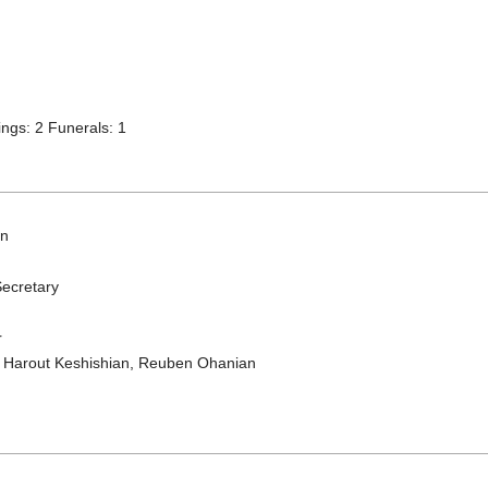
gs: 2 Funerals: 1
an
Secretary
r
 Harout Keshishian, Reuben Ohanian