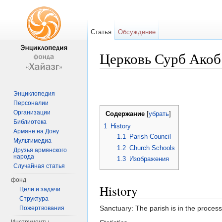
Статья
Обсуждение
Церковь Сурб Акоб
Перейти к:
навигация
,
поиск
Энциклопедия
Персоналии
Организации
Содержание
[
убрать
]
Библиотека
1
History
Армяне на Дону
1.1
Parish Council
Мультимедиа
1.2
Church Schools
Друзья армянского
народа
1.3
Изображения
Случайная статья
фонд
History
Цели и задачи
Структура
Sanctuary: The parish is in the process
Пожертвования