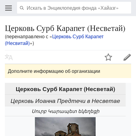
Церковь Сурб Карапет (Несвeтай)
(перенаправлено с «
Церковь Сурб Карапет
(Несвитай)
»)
Дополните информацию об организации
Церковь Сурб Карапет (Несветай)
Церковь Иоанна Предтечи в Несветае
Սուրբ Կարապետ եկեղեցի