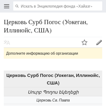
Церковь Сурб Погос (Уокеган,
Иллинойс, США)
Дополните информацию об организации
Церковь Сурб Погос (Уокеган, Иллинойс,
США)
Սուրբ Պողոս եկեղեցի
Церковь Св. Павла