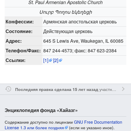
St. Paul Armenian Apostolic Church
Սուրբ Պողոս եկեղեցի
Конфессии:
Армянская апостольская церковь
Состояние:
Действующая церковь
Адрес:
645 S Lewis Ave, Waukegan, IL 60085
Телефон/Факс:
847 244-4573; факс: 847 623-2384
Ссылки:
[1]
[2]
участником
Tmi
Последняя правка сделана 15 лет назад
Энциклопедия фонда «Хайазг»
Содержание доступно по лицензии
GNU Free Documentation
License 1.3 или более поздняя
(если не указано иное).